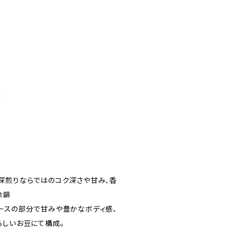
煎
深煎りならではのコク深さや甘み、香
余韻
ースの部分で甘みや豊かなボディ感、
らしいお豆にて構成。