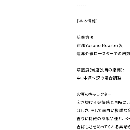
-----
［基本情報］
焙煎方法:
京都Yosano Roaster製
遠赤外線ロースターでの焙
焙煎度(当店独自の指標):
中、中深〜深の混合調整
お豆のキャラクター:
突き抜ける爽快感と同時に、
ばしさ、そして面白い複雑な
香りに特徴のある品種と、ベ
香ばしさを彩ってくれる素晴