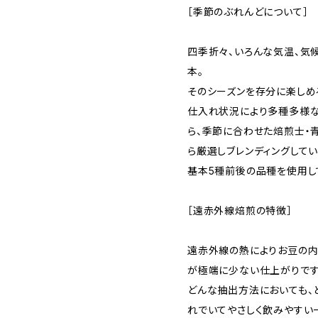
［季節のぶれんどについて］
四季折々、いろんな気温、気
本。
そのシーズンを存分に楽しめ
仕入れ状況により多種多様
ら、季節に合わせた焙煎士・
ら厳選しブレンディングしてい
基本5種前後の品種を使用し
［遠赤外線焙煎の特徴］
遠赤外線の熱によりお豆の内
が極端に少ない仕上がりです
どんな抽出方法においても、
れでいてやさしく飲みやすい